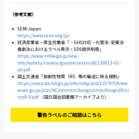
（参考文献）
SEMI Japan
https://www.semi.org/jp/
経済産業省・厚生労働省「―GHS対応―化管法･安衛法･
毒劇法におけるラベル表示・SDS提供制度」
https://www.mhlw.go.jp/new-
info/kobetu/roudou/gyousei/anzen/dl/130813-01-
all.pdf
国土交通省「放射性物質（RI）等の輸送に係る規制」
https://warp.da.ndl.go.jp/info:ndljp/pid/11570756/ww
w.aec.go.jp/jicst/NC/senmon/bougo/siryo/bougo09/si
ryo9-5.pdf
（国立国会図書館アーカイブより）
警告ラベルのご相談はこちら