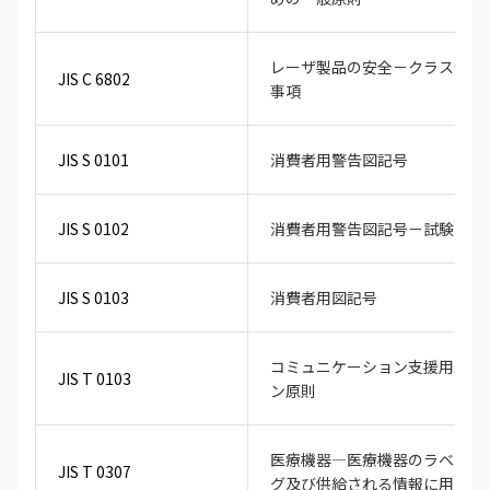
レーザ製品の安全－クラス分け
JIS C 6802
事項
JIS S 0101
消費者用警告図記号
JIS S 0102
消費者用警告図記号－試験の手
JIS S 0103
消費者用図記号
コミュニケーション支援用絵記
JIS T 0103
ン原則
医療機器―医療機器のラベル，
JIS T 0307
グ及び供給される情報に用いる