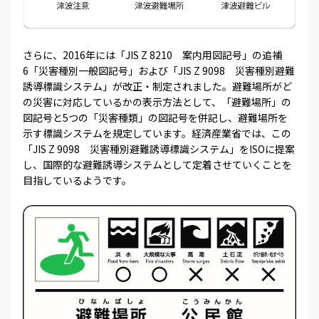
さらに、2016年には「JIS Z 8210 案内用図記号」の追補
6「災害種別一般図記号」および「JIS Z 9098 災害種別避難
誘導標識システム」が改正・制定されました。避難場所がど
の災害に対応しているかの表示方法として、「避難場所」の
図記号と5つの「災害種類」の図記号を併記し、避難場所を
示す標識システムを規定しています。経済産業省では、この
「JIS Z 9098 災害種別避難誘導標識システム」をISOに提案
し、国際的な避難誘導システムとして定着させていくことを
目指しているようです。