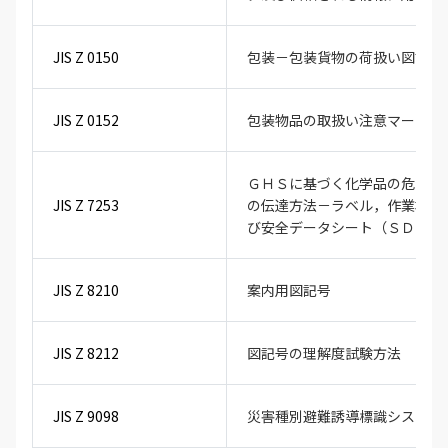
JIS Z 0150
包装－包装貨物の荷扱い図記号
JIS Z 0152
包装物品の取扱い注意マーク
ＧＨＳに基づく化学品の危険有
JIS Z 7253
の伝達方法－ラベル，作業場内
び安全データシート（ＳＤＳ）
JIS Z 8210
案内用図記号
JIS Z 8212
図記号の理解度試験方法
JIS Z 9098
災害種別避難誘導標識システム