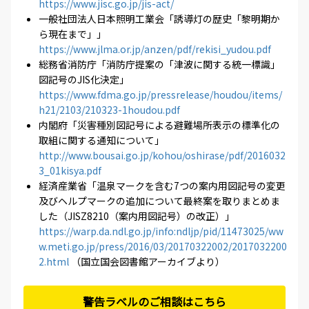
https://www.jisc.go.jp/jis-act/
一般社団法人日本照明工業会「誘導灯の歴史「黎明期か
ら現在まで」」
https://www.jlma.or.jp/anzen/pdf/rekisi_yudou.pdf
総務省消防庁「消防庁提案の「津波に関する統一標識」
図記号のJIS化決定」
https://www.fdma.go.jp/pressrelease/houdou/items/
h21/2103/210323-1houdou.pdf
内閣府「災害種別図記号による避難場所表示の標準化の
取組に関する通知について」
http://www.bousai.go.jp/kohou/oshirase/pdf/2016032
3_01kisya.pdf
経済産業省「温泉マークを含む7つの案内用図記号の変更
及びヘルプマークの追加について最終案を取りまとめま
した（JISZ8210（案内用図記号）の改正）」
https://warp.da.ndl.go.jp/info:ndljp/pid/11473025/ww
w.meti.go.jp/press/2016/03/20170322002/2017032200
2.html
（国立国会図書館アーカイブより）
警告ラベルのご相談はこちら