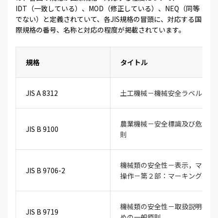
IDT（一致している）、MOD（修正している）、NEQ（同等
でない）と定義されていて、各JIS規格の冒頭に、対応する国
際規格の番号、名称と対応の程度が掲載されています。
規格
タイトル
JIS A 8312
土工機械－機械安全ラベル－通
農業機械－安全標識及び危険図
JIS B 9100
則
機械類の安全性－表示，マーキ
JIS B 9706-2
操作－第２部：マーキングの要
機械類の安全性－取扱説明書－
JIS B 9719
めの一般原則