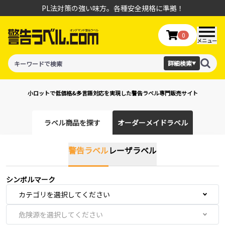
PL法対策の強い味方。各種安全規格に準拠！
0
メニュー
詳細検索
▼
小ロットで低価格&多言語対応を実現した警告ラベル専門販売サイト
ラベル商品を探す
オーダーメイドラベル
警告ラベル
レーザラベル
シンボルマーク