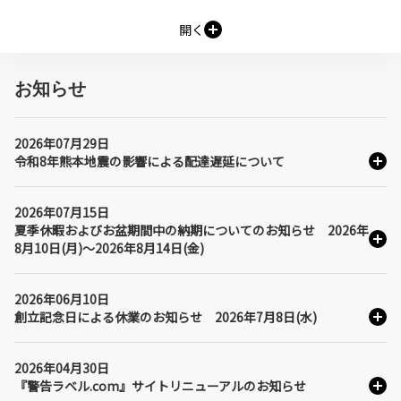
規格の種類
ISO/SEMI
ANSI
GB
開く
レイアウト
ヨコ
タテ
マルチランゲージ
マルチシンボルマーク
シンボルマーク
お知らせ
シグナルワード
注意
警告
危険
業界
一般機械
半導体
食品機械
検査・計測機器
2026年07月29日
包装機械
令和8年熊本地震の影響による配達遅延について
2026年07月15日
夏季休暇およびお盆期間中の納期についてのお知らせ 2026年
8月10日(月)～2026年8月14日(金)
2026年06月10日
創立記念日による休業のお知らせ 2026年7月8日(水)
2026年04月30日
『警告ラベル.com』サイトリニューアルのお知らせ