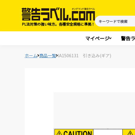
PL法対策の強い味方。各種安全規格に準拠！
マイページ
警告
ホーム
商品一覧
IA1506131 引き込み(ギア)