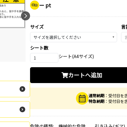
ー pt
サイズ
言
▼
シート数
シート(A4サイズ)
カートへ追加
通常納期
：受付日を
特急納期
：受付日を
危険の種類: 機械的な危険 引き込み(ギア)