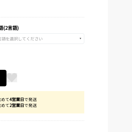
語(2言語)
▼
含めて
4営業日
で発送
含めて
2営業日
で発送