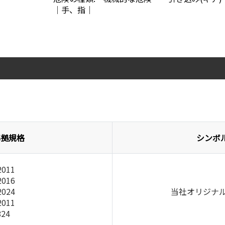
│手、指│
準拠規格
シンボ
2011
2016
2024
当社オリジナル(IS
2011
824