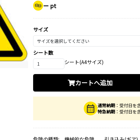
ー pt
サイズ
シート数
シート(A4サイズ)
カートへ追加
通常納期
：受付日を
特急納期
：受付日を
危険の種類: 機械的な危険 引き込み(ギア)