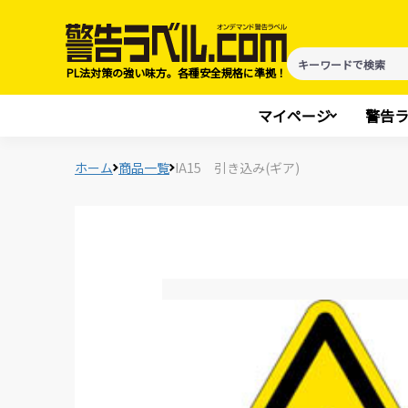
PL法対策の強い味方。各種安全規格に準拠！
マイページ
警告
ホーム
商品一覧
IA15 引き込み(ギア)