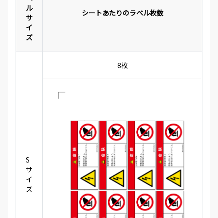
ル
シートあたりのラベル枚数
サ
イ
ズ
8枚
S
サ
イ
ズ