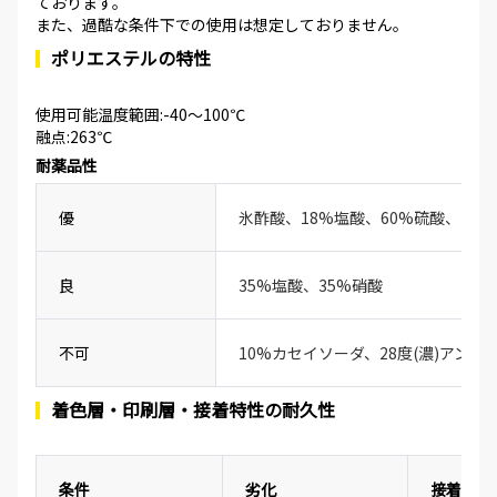
ております。
また、過酷な条件下での使用は想定しておりません。
ポリエステルの特性
使用可能温度範囲:-40～100℃
融点:263℃
耐薬品性
優
氷酢酸、18%塩酸、60%硫酸、20
良
35%塩酸、35%硝酸
不可
10%カセイソーダ、28度(濃)アンモ
着色層・印刷層・接着特性の耐久性
条件
劣化
接着性