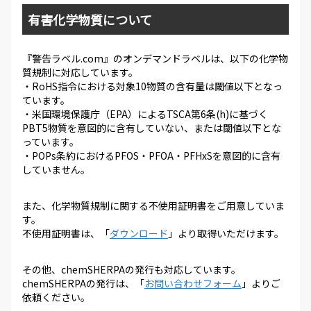
有害化学物質について
『警告ラベル.com』のオンデマンドラベルは、以下の化学物
質規制に対応しています。
・RoHS指令における対象10物質の含有量は閾値以下となっ
ています。
・米国環境保護庁（EPA）によるTSCA第6条(h)に基づく
PBT5物質を意図的に含有していない、または閾値以下とな
っています。
・POPs条約におけるPFOS・PFOA・PFHxSを意図的に含有
していません。
また、化学物質規制に関する不使用証明書をご用意していま
す。
不使用証明書は、「
ダウンロード
」より取得いただけます。
その他、chemSHERPAの発行も対応しています。
chemSHERPAの発行は、「
お問い合わせフォーム
」よりご
依頼ください。