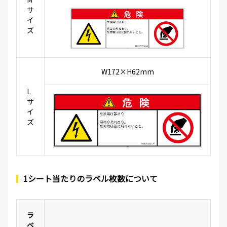
サ
イ
ズ
W172×H62mm
L
サ
イ
ズ
1シート当たりのラベル枚数について
ラ
ベ