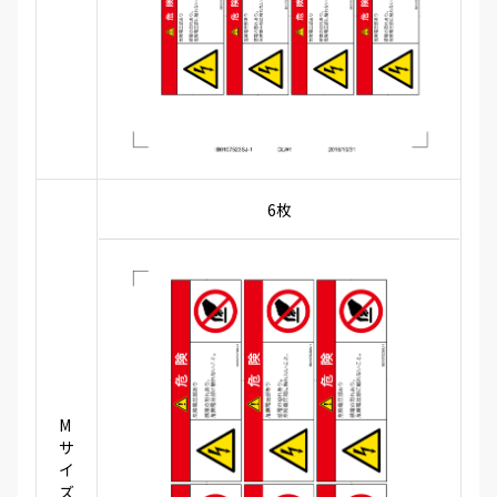
6枚
M
サ
イ
ズ