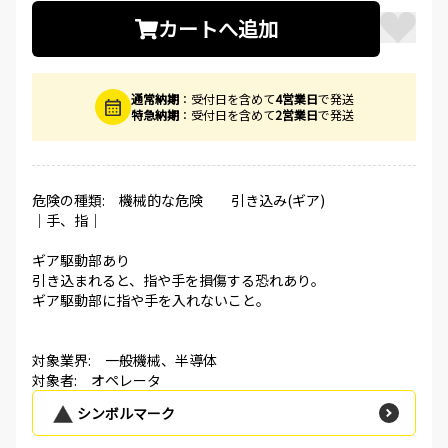
カートへ追加
通常納期
：受付日を含めて
4営業日
で発送
特急納期
：受付日を含めて
2営業日
で発送
危険の種類: 機械的な危険 引き込み(ギア)
│手、指│
ギア駆動部あり
引き込まれると、指や手を損傷する恐れあり。
ギア駆動部に指や手を入れないこと。
対象業界: 一般機械、半導体
対象者: オペレータ
シンボルマーク