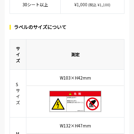
30シート以上
¥1,000
(税込 ¥1,100)
ラベルのサイズについて
サ
イ
測定
ズ
W103×H42mm
S
サ
イ
ズ
W132×H47mm
M