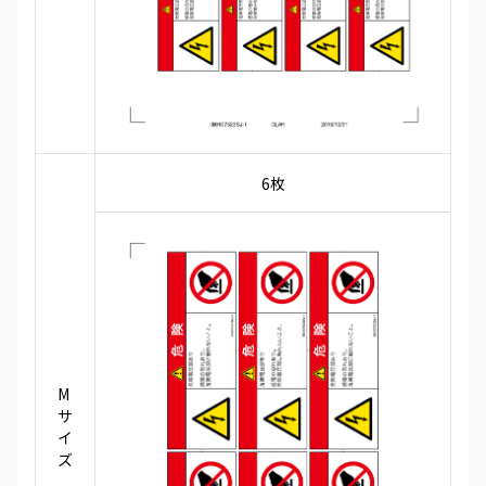
6枚
M
サ
イ
ズ