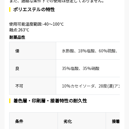
また、過酷な条件下での使用は想定しておりません。
ポリエステルの特性
使用可能温度範囲:-40～100℃
融点:263℃
耐薬品性
優
氷酢酸、18%塩酸、60%硫酸、20
良
35%塩酸、35%硝酸
不可
10%カセイソーダ、28度(濃)アンモ
着色層・印刷層・接着特性の耐久性
条件
劣化
接着性