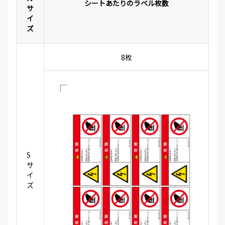
シートあたりのラベル枚数
サ
イ
ズ
8枚
S
サ
イ
ズ