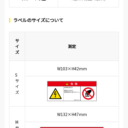
ラベルのサイズについて
サ
イ
測定
ズ
W103×H42mm
S
サ
イ
ズ
W132×H47mm
M
サ