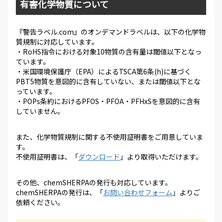
有害化学物質について
『警告ラベル.com』のオンデマンドラベルは、以下の化学物
質規制に対応しています。
・RoHS指令における対象10物質の含有量は閾値以下となっ
ています。
・米国環境保護庁（EPA）によるTSCA第6条(h)に基づく
PBT5物質を意図的に含有していない、または閾値以下とな
っています。
・POPs条約におけるPFOS・PFOA・PFHxSを意図的に含有
していません。
また、化学物質規制に関する不使用証明書をご用意していま
す。
不使用証明書は、「
ダウンロード
」より取得いただけます。
その他、chemSHERPAの発行も対応しています。
chemSHERPAの発行は、「
お問い合わせフォーム
」よりご
依頼ください。