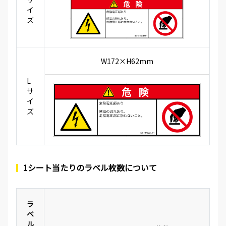
イ
ズ
W172×H62mm
L
サ
イ
ズ
1シート当たりのラベル枚数について
ラ
ベ
ル