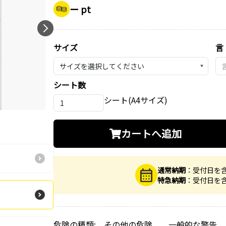
ー pt
サイズ
言
▼
シート数
シート(A4サイズ)
カートへ追加
通常納期
：受付日を
特急納期
：受付日を
危険の種類: その他の危険 一般的な警告