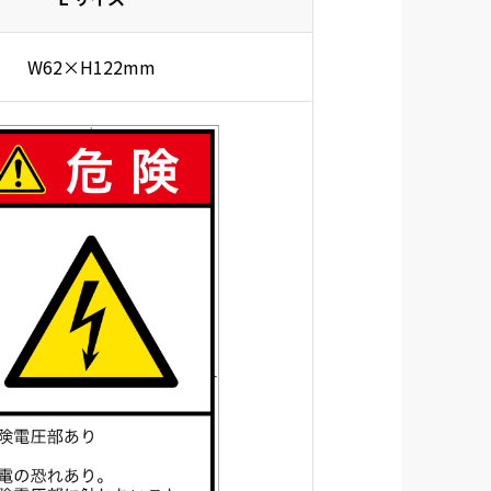
W62×H122mm