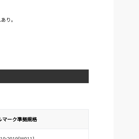
れあり。
ルマーク準拠規格
010:2019[W011]