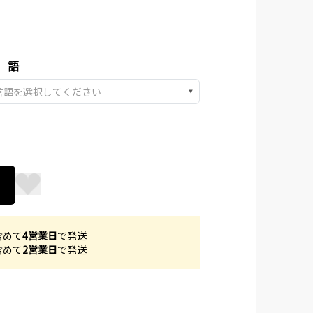
 語
▼
含めて
4営業日
で発送
含めて
2営業日
で発送