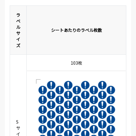
ラ
ベ
ル
シートあたりのラベル枚数
サ
イ
ズ
103枚
S
サ
イ