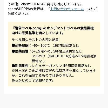
その他、chemSHERPAの発行も対応しています。
chemSHERPAの発行は、「
お問い合わせフォーム
」よりご
依頼ください。
『警告ラベル.com』のオンデマンドラベルは食品機械
向けの品質基準を満たしています。
ラベル耐久テストの内容と結果
●耐熱試験：
-40～100℃ 168時間異常なし
●耐薬品性：
5％溶液への0.5時間浸漬異常なし
アルカリ（NaOH）0.1N溶液へ0.5時間浸漬
異常なし
●耐溶剤性：
レギュラーガソリン1時間浸漬異常なし
※日本国内の食品機械業界の品質基準を満たしています
が、これを保証するものではありません。
あらかじめご了承願います。