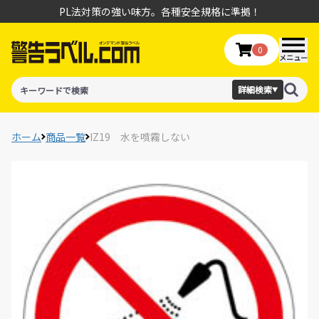
PL法対策の強い味方。各種安全規格に準拠！
0
メニュー
詳細検索
▼
ホーム
商品一覧
IZ19 水を噴霧しない