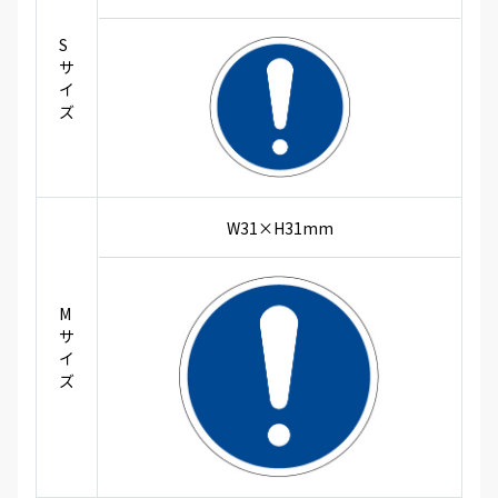
S
サ
イ
ズ
W31×H31mm
M
サ
イ
ズ