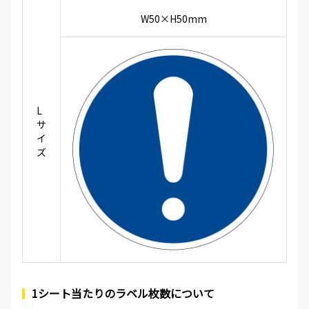
W50×H50mm
L
サ
イ
ズ
1シート当たりのラベル枚数について