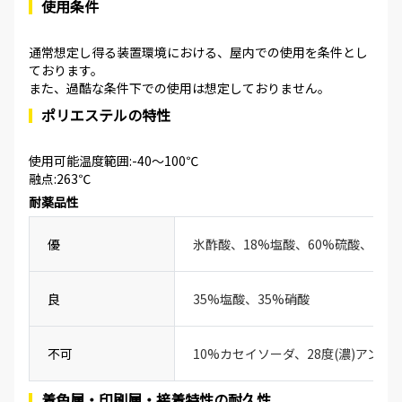
使用条件
通常想定し得る装置環境における、屋内での使用を条件とし
ております。
また、過酷な条件下での使用は想定しておりません。
ポリエステルの特性
使用可能温度範囲:-40～100℃
融点:263℃
耐薬品性
優
氷酢酸、18%塩酸、60%硫酸、20
良
35%塩酸、35%硝酸
不可
10%カセイソーダ、28度(濃)アンモ
着色層・印刷層・接着特性の耐久性