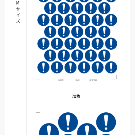
M
サ
イ
ズ
20枚