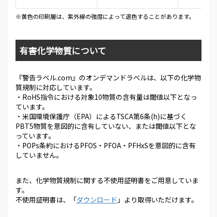
※黄色の印刷層は、紫外線の強度によって退色することがあります。
有害化学物質について
『警告ラベル.com』のオンデマンドラベルは、以下の化学物
質規制に対応しています。
・RoHS指令における対象10物質の含有量は閾値以下となっ
ています。
・米国環境保護庁（EPA）によるTSCA第6条(h)に基づく
PBT5物質を意図的に含有していない、または閾値以下とな
っています。
・POPs条約におけるPFOS・PFOA・PFHxSを意図的に含有
していません。
また、化学物質規制に関する不使用証明書をご用意していま
す。
不使用証明書は、「
ダウンロード
」より取得いただけます。