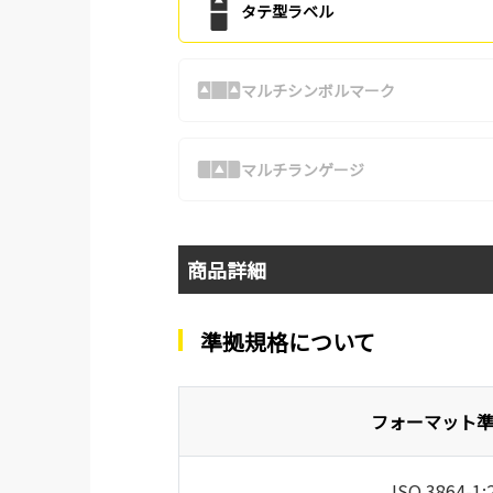
タテ型ラベル
マルチシンボルマーク
マルチランゲージ
商品詳細
準拠規格について
フォーマット
ISO 3864-1: