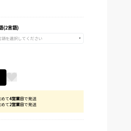
語(2言語)
▼
含めて
4営業日
で発送
含めて
2営業日
で発送