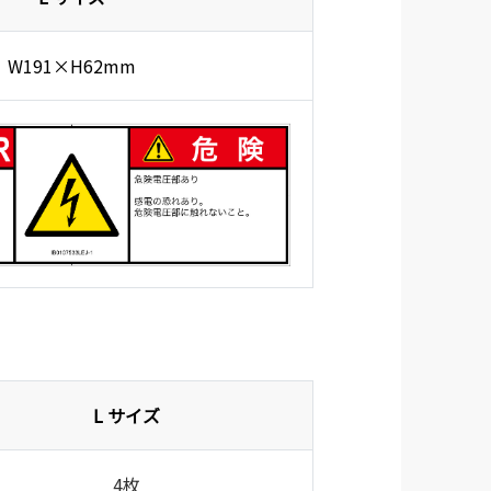
W191×H62mm
L サイズ
4枚