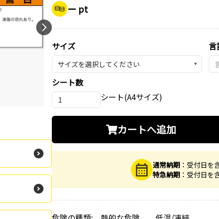
ー pt
サイズ
言
▼
シート数
シート(A4サイズ)
カートへ追加
通常納期
：受付日を
特急納期
：受付日を
危険の種類: 熱的な危険 低温/凍結