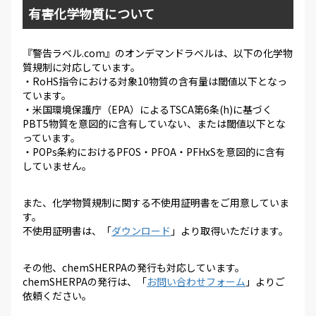
有害化学物質について
『警告ラベル.com』のオンデマンドラベルは、以下の化学物
質規制に対応しています。
・RoHS指令における対象10物質の含有量は閾値以下となっ
ています。
・米国環境保護庁（EPA）によるTSCA第6条(h)に基づく
PBT5物質を意図的に含有していない、または閾値以下とな
っています。
・POPs条約におけるPFOS・PFOA・PFHxSを意図的に含有
していません。
また、化学物質規制に関する不使用証明書をご用意していま
す。
不使用証明書は、「
ダウンロード
」より取得いただけます。
その他、chemSHERPAの発行も対応しています。
chemSHERPAの発行は、「
お問い合わせフォーム
」よりご
依頼ください。