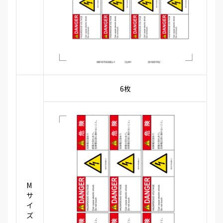
6枚
M
サ
イ
ズ