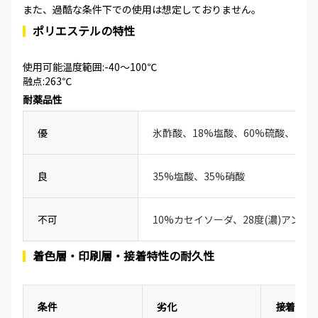
また、過酷な条件下での使用は想定しておりません。
ポリエステルの特性
使用可能温度範囲:-40～100℃
融点:263℃
耐薬品性
優
氷酢酸、18%塩酸、60%硫酸、20
良
35%塩酸、35%硝酸
不可
10%カセイソーダ、28度(濃)アンモ
着色層・印刷層・接着特性の耐久性
条件
劣化
接着性