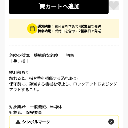
カートへ追加
通常納期
：受付日を含めて
4営業日
で発送
特急納期
：受付日を含めて
2営業日
で発送
危険の種類: 機械的な危険 切傷
│手、指│
鋭利部あり
触れると、指や手を損傷する恐れあり。
保守前に、該当する機械を停止し、ロックアウトおよびタグ
アウトすること。
対象業界: 一般機械、半導体
対象者: 保守要員
シンボルマーク