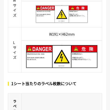
M
サ
イ
ズ
W191×H62mm
L
サ
イ
ズ
1シート当たりのラベル枚数について
ラ
ベ