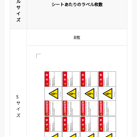
ル
シートあたりのラベル枚数
サ
イ
ズ
8枚
S
サ
イ
ズ