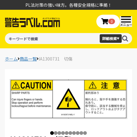
PL法対策の強い味方。各種安全規格に準拠！
0
メニュー
詳細検索
▼
ホーム
商品一覧
IA1300731 切傷