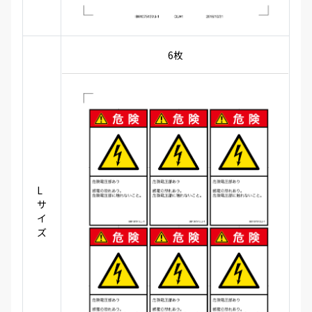
6枚
L
サ
イ
ズ