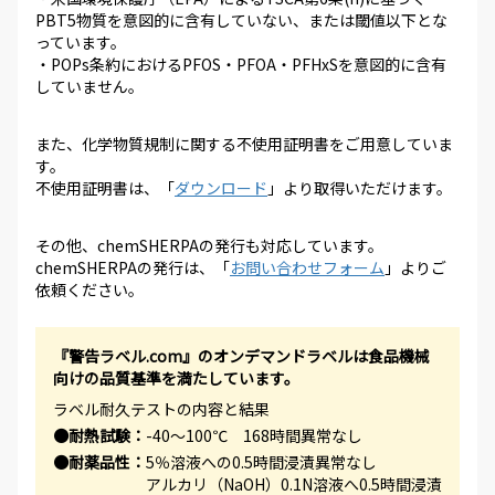
PBT5物質を意図的に含有していない、または閾値以下とな
っています。
・POPs条約におけるPFOS・PFOA・PFHxSを意図的に含有
していません。
また、化学物質規制に関する不使用証明書をご用意していま
す。
不使用証明書は、「
ダウンロード
」より取得いただけます。
その他、chemSHERPAの発行も対応しています。
chemSHERPAの発行は、「
お問い合わせフォーム
」よりご
依頼ください。
『警告ラベル.com』のオンデマンドラベルは食品機械
向けの品質基準を満たしています。
ラベル耐久テストの内容と結果
●耐熱試験：
-40～100℃ 168時間異常なし
●耐薬品性：
5％溶液への0.5時間浸漬異常なし
アルカリ（NaOH）0.1N溶液へ0.5時間浸漬