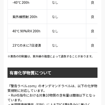
-40℃ 200h
なし
良
紫外線照射 200h
なし
良
40℃ 90%RH 200h
なし
良
23℃の水に7日浸漬
なし
良
※黄色の印刷層は、紫外線の強度によって退色することがあります。
有害化学物質について
『警告ラベル.com』のオンデマンドラベルは、以下の化学物
質規制に対応しています。
・RoHS指令における対象10物質の含有量は閾値以下となっ
ています。
・米国環境保護庁（EPA）によるTSCA第6条(h)に基づく