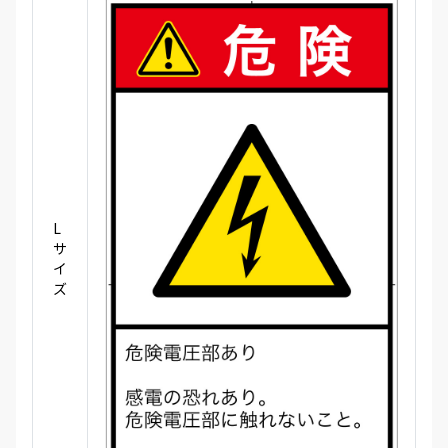
L
サ
イ
ズ