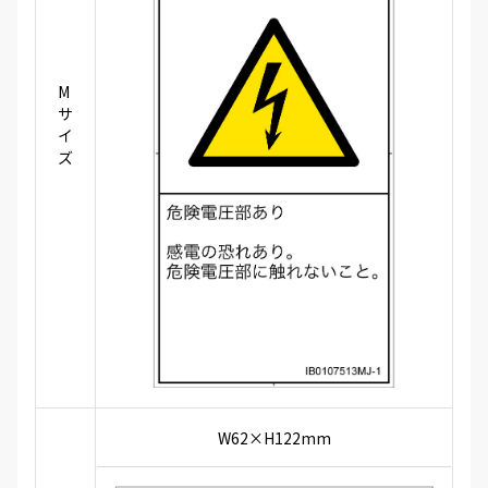
M
サ
イ
ズ
W62×H122mm