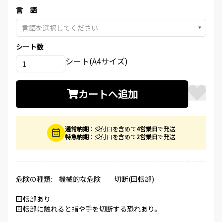
言 語
▼
シート数
シート(A4サイズ)
カートへ追加
通常納期
：受付日を含めて
4営業日
で発送
特急納期
：受付日を含めて
2営業日
で発送
危険の種類: 機械的な危険 切断(回転部)
回転部あり
回転部に触れると指や手を切断する恐れあり。