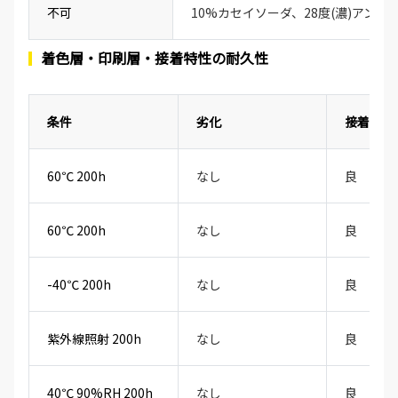
不可
10%カセイソーダ、28度(濃)アンモ
着色層・印刷層・接着特性の耐久性
条件
劣化
接着性
60℃ 200h
なし
良
60℃ 200h
なし
良
-40℃ 200h
なし
良
紫外線照射 200h
なし
良
40℃ 90%RH 200h
なし
良