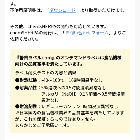
す。
不使用証明書は、「
ダウンロード
」より取得いただけます。
その他、chemSHERPAの発行も対応しています。
chemSHERPAの発行は、「
お問い合わせフォーム
」よりご
依頼ください。
『警告ラベル.com』のオンデマンドラベルは食品機械
向けの品質基準を満たしています。
ラベル耐久テストの内容と結果
●耐熱試験：
-40～100℃ 168時間異常なし
●耐薬品性：
5％溶液への0.5時間浸漬異常なし
アルカリ（NaOH）0.1N溶液へ0.5時間浸漬
異常なし
●耐溶剤性：
レギュラーガソリン1時間浸漬異常なし
※日本国内の食品機械業界の品質基準を満たしています
が、これを保証するものではありません。
あらかじめご了承願います。