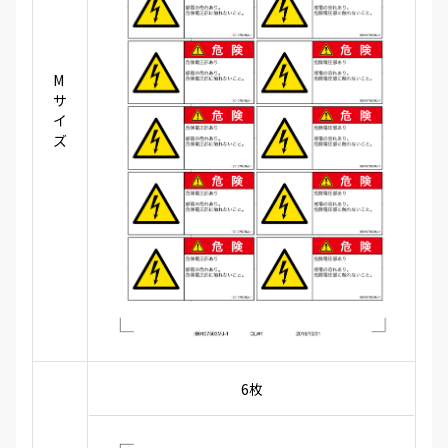
M
サ
イ
ズ
6枚