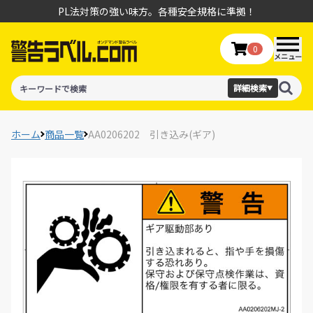
PL法対策の強い味方。各種安全規格に準拠！
0
メニュー
詳細検索
▼
ホーム
商品一覧
AA0206202 引き込み(ギア)