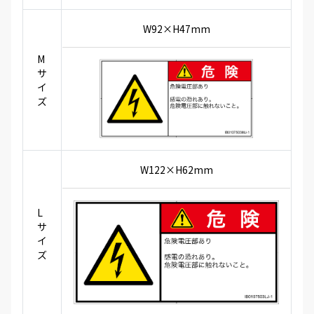
W92×H47mm
M
サ
イ
ズ
W122×H62mm
L
サ
イ
ズ