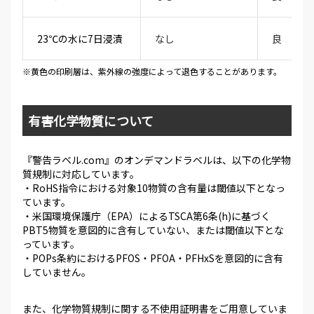
23℃の水に7日浸漬
なし
良
※黄色の印刷層は、紫外線の強度によって退色することがあります。
有害化学物質について
『警告ラベル.com』のオンデマンドラベルは、以下の化学物
質規制に対応しています。
・RoHS指令における対象10物質の含有量は閾値以下となっ
ています。
・米国環境保護庁（EPA）によるTSCA第6条(h)に基づく
PBT5物質を意図的に含有していない、または閾値以下とな
っています。
・POPs条約におけるPFOS・PFOA・PFHxSを意図的に含有
していません。
また、化学物質規制に関する不使用証明書をご用意していま