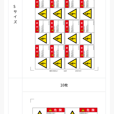
S
サ
イ
ズ
10枚