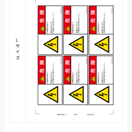
L
サ
イ
ズ