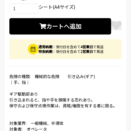
シート(A4サイズ)
カートへ追加
通常納期
：受付日を含めて
4営業日
で発送
特急納期
：受付日を含めて
2営業日
で発送
危険の種類: 機械的な危険 引き込み(ギア)
│手、指│
ギア駆動部あり
引き込まれると、指や手を損傷する恐れあり。
保守および保守点検作業は、資格/権限を有する者に限る。
対象業界: 一般機械、半導体
対象者: オペレータ