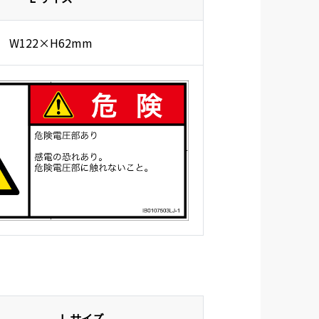
W122×H62mm
L サイズ