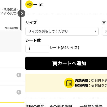
ー pt
サイズ
言
▼
シート数
シート(A4サイズ)
カートへ追加
通常納期
：受付日を
特急納期
：受付日を
危険の種類: その他の危険 一般的な警告