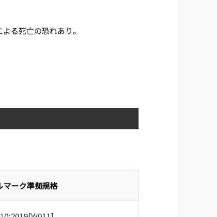
による死亡の恐れあり。
ルマーク準拠規格
010:2019[W011]