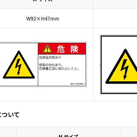
W92×H47mm
について
M サイズ