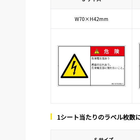
W70×H42mm
1シート当たりのラベル枚数
S サイズ