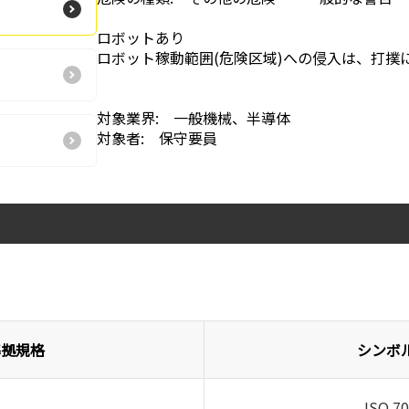
ロボットあり
ロボット稼動範囲(危険区域)への侵入は、打撲
対象業界: 一般機械、半導体
対象者: 保守要員
準拠規格
シンボ
ISO 7