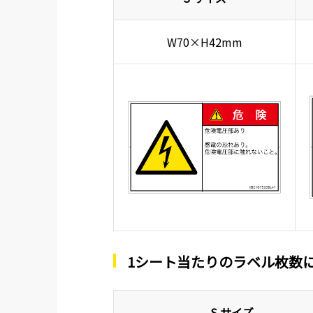
W70×H42mm
1シート当たりのラベル枚数
S サイズ