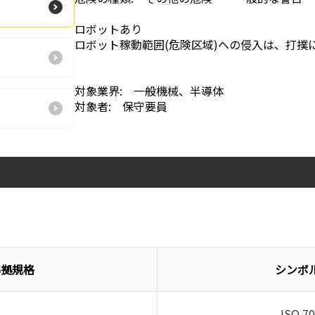
ロボットあり
ロボット稼動範囲(危険区域)への侵入は、打撲
対象業界: 一般機械、半導体
対象者: 保守要員
準拠規格
シンボ
ISO 7