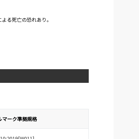
による死亡の恐れあり。
ルマーク準拠規格
010:2019[W011]