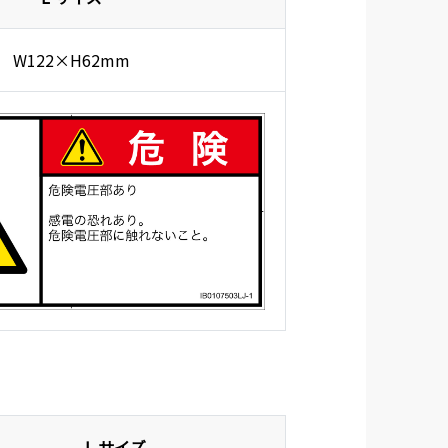
W122×H62mm
L サイズ