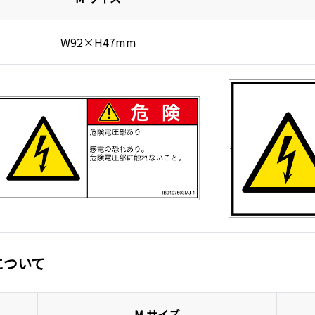
W92×H47mm
について
M サイズ