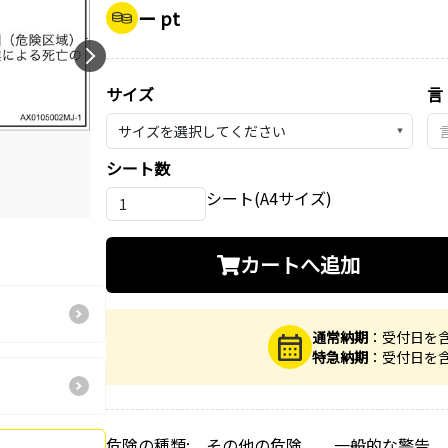
ー pt
サイズ
言
▼
シート数
シート(A4サイズ)
カートへ追加
通常納期
：受付日を
特急納期
：受付日を
危険の種類: その他の危険 一般的な警告