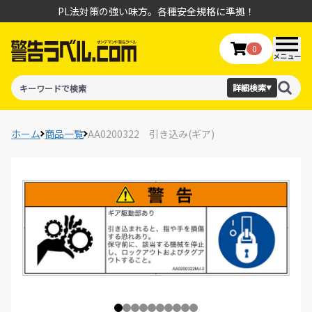
PL法対策の強い味方。各種安全規格に準拠！
0
メニュー
詳細検索
▼
ホーム
商品一覧
AA0200322 引き込み(ギア)