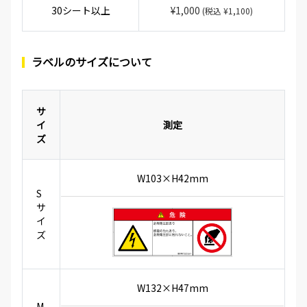
30シート以上
¥1,000
(税込 ¥1,100)
ラベルのサイズについて
サ
イ
測定
ズ
W103×H42mm
S
サ
イ
ズ
W132×H47mm
M