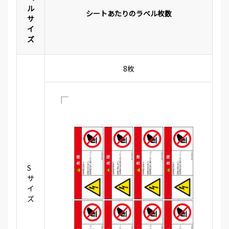
ル
シートあたりのラベル枚数
サ
イ
ズ
8枚
S
サ
イ
ズ