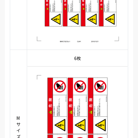
6枚
M
サ
イ
ズ