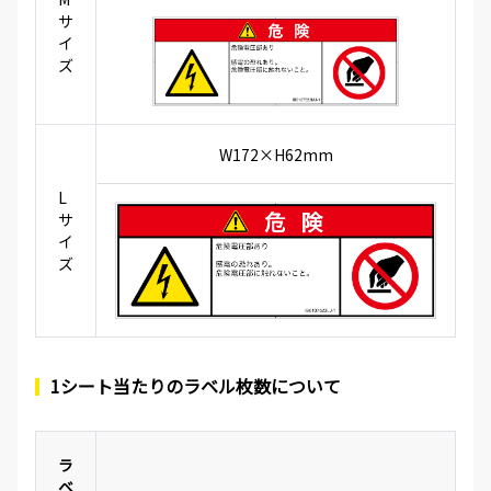
サ
イ
ズ
W172×H62mm
L
サ
イ
ズ
1シート当たりのラベル枚数について
ラ
ベ