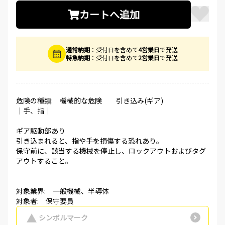
カートへ追加
通常納期
：受付日を含めて
4営業日
で発送
特急納期
：受付日を含めて
2営業日
で発送
危険の種類: 機械的な危険 引き込み(ギア)
│手、指│
ギア駆動部あり
引き込まれると、指や手を損傷する恐れあり。
保守前に、該当する機械を停止し、ロックアウトおよびタグ
アウトすること。
対象業界: 一般機械、半導体
対象者: 保守要員
シンボルマーク