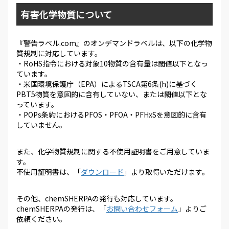
有害化学物質について
『警告ラベル.com』のオンデマンドラベルは、以下の化学物
質規制に対応しています。
・RoHS指令における対象10物質の含有量は閾値以下となっ
ています。
・米国環境保護庁（EPA）によるTSCA第6条(h)に基づく
PBT5物質を意図的に含有していない、または閾値以下とな
っています。
・POPs条約におけるPFOS・PFOA・PFHxSを意図的に含有
していません。
また、化学物質規制に関する不使用証明書をご用意していま
す。
不使用証明書は、「
ダウンロード
」より取得いただけます。
その他、chemSHERPAの発行も対応しています。
chemSHERPAの発行は、「
お問い合わせフォーム
」よりご
依頼ください。