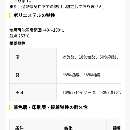
ております。
また、過酷な条件下での使用は想定しておりません。
ポリエステルの特性
使用可能温度範囲:-40～100℃
融点:263℃
耐薬品性
優
氷酢酸、18%塩酸、60%硫酸、20
良
35%塩酸、35%硝酸
不可
10%カセイソーダ、28度(濃)アンモ
着色層・印刷層・接着特性の耐久性
条件
劣化
接着性