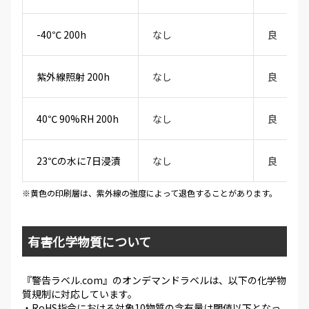
-40℃ 200h
なし
良
紫外線照射 200h
なし
良
40℃ 90%RH 200h
なし
良
23℃の水に7日浸漬
なし
良
※黄色の印刷層は、紫外線の強度によって退色することがあります。
有害化学物質について
『警告ラベル.com』のオンデマンドラベルは、以下の化学物
質規制に対応しています。
・RoHS指令における対象10物質の含有量は閾値以下となっ