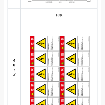
10枚
M
サ
イ
ズ