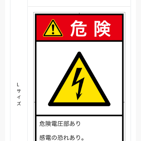
L
サ
イ
ズ