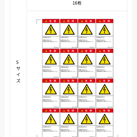
16枚
S
サ
イ
ズ