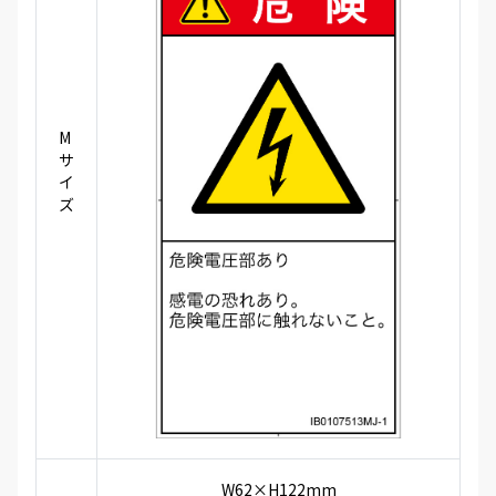
M
サ
イ
ズ
W62×H122mm