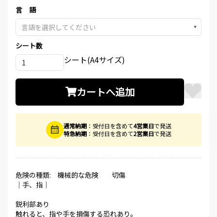
言 語
▼
シート数
シート(A4サイズ)
カートへ追加
通常納期
：受付日を含めて
4営業日
で発送
特急納期
：受付日を含めて
2営業日
で発送
危険の種類: 機械的な危険 切傷
│手、指│
鋭利部あり
触れると、指や手を損傷する恐れあり。