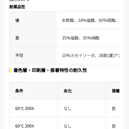
耐薬品性
優
氷酢酸、18%塩酸、60%硫酸、20
良
35%塩酸、35%硝酸
不可
10%カセイソーダ、28度(濃)アンモ
着色層・印刷層・接着特性の耐久性
条件
劣化
接着性
60℃ 200h
なし
良
60℃ 200h
なし
良