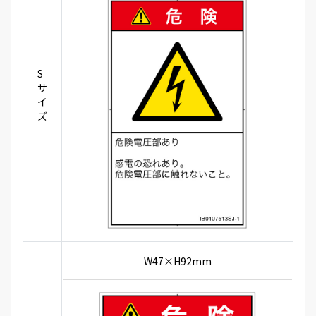
S
サ
イ
ズ
W47×H92mm