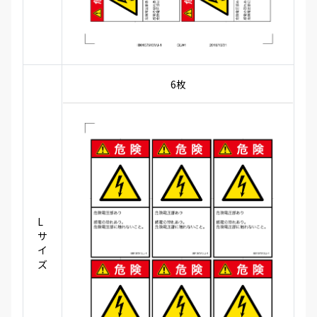
6枚
L
サ
イ
ズ